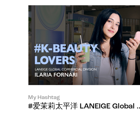
My Hashtag
#爱茉莉太平洋 LANEIGE Global Comm