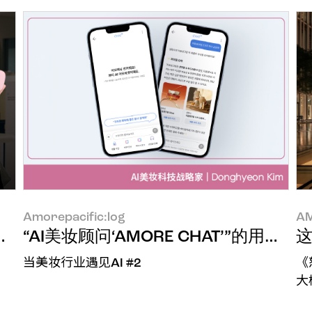
Amorepacific:log
AM
ercial Division Ilaria Fornari
“AI美妆顾问‘AMORE CHAT’”的用
当美妆行业遇见AI #2
《
大