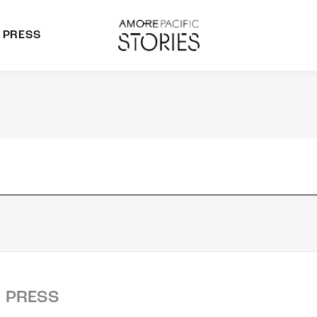
PRESS
morepacific Group
rands
PRESS