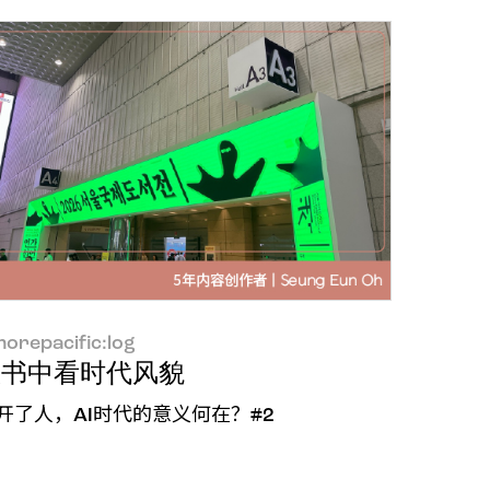
orepacific:log
营业绩发布
从书中看时代风貌
开了人，AI时代的意义何在？#2