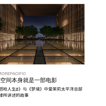
OREPACIFIC
户心声：GEO与CRM的拓展可行性
这空间本身就是一部电影
怒呛人生2》与《梦境》中爱茉莉太平洋总部
楼所讲述的故事