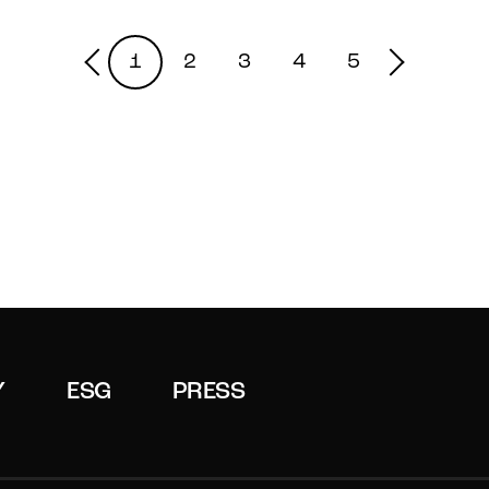
1
2
3
4
5
Y
ESG
PRESS