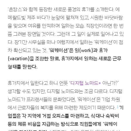
‘촌캉스’와 함께 등장한 새로운 풍경의 휴가를 소개한다. 에
메랄드빛 제주 바다가 눈앞에 펼쳐져 있고, 시원한 바닷바람
을 맞으며 여유를 만끽하며 일하는 모습. 직장인이라면 한 번
쯤 그려본 장면일 것이다. 그런데 그 일이 실제로 일어나고 있
다. 장기간 사무실을 떠나 여행지에서 일하는 ‘워케이션’이 점
차 확산되고 있는 것.
‘워케이션’은 일(work)과 휴가
(vacation)을 조합한 말로, 휴가지에서 일하는 새로운 근무
형태를 말한다.
휴가지에서 일한다고 하니 언뜻
‘디지털 노마드*
아닌가?’
생각할 수도 있지만, 디지털 노마드와는 조금 다르다. 디지털
노마드가 프리랜서들의 문화였다면, ‘워케이션’은 기업 차원
에서 근로자들의 복지를 위해 마련한 제도이기 때문이다.
기
2
업들은 각 지역에 거점 오피스를 마련하고, 식대나 숙박비
등의 체류 비용을 지급하는 방식으로 직원들에게 ‘워케이