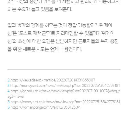
2주 이상의 중장기 거주를 더 저렴하고 편리하게 이용하고자
하는 수요가 늘고 있음을 보여준다.
일과 휴가의 경계를 허무는 것이 정말 가능할까? ‘워케이
션’은 ‘포스트 재택근무’로 자리매김할 수 있을까? ‘워케이
션’의 효성에 대한 의견은 분분하지만 근로자들의 복지 증진
을 위한 새로운 시도는 언제나 환영이다.
2
https://view.asiae.co.kr/article/2022072014331655907
3
https://moneys.mt.co.kr/news/mwView.php?no=2022072513542776181
4
https://go.seoul.co.kr/news/newsView.php?id=20220719011007&wlog_t
ag3=naver
5
https://moneys.mt.co.kr/news/mwView.php?no=2022072513542776181
6
https://woman.donga.com/3/all/12/3534250/1