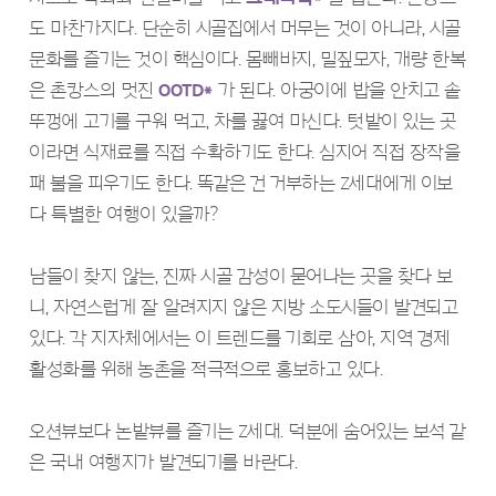
도 마찬가지다. 단순히 시골집에서 머무는 것이 아니라, 시골
문화를 즐기는 것이 핵심이다. 몸빼바지, 밀짚모자, 개량 한복
은 촌캉스의 멋진
OOTD*
가 된다. 아궁이에 밥을 안치고 솥
뚜껑에 고기를 구워 먹고, 차를 끓여 마신다. 텃밭이 있는 곳
이라면 식재료를 직접 수확하기도 한다. 심지어 직접 장작을
패 불을 피우기도 한다. 똑같은 건 거부하는 Z세대에게 이보
다 특별한 여행이 있을까?
남들이 찾지 않는, 진짜 시골 감성이 묻어나는 곳을 찾다 보
니, 자연스럽게 잘 알려지지 않은 지방 소도시들이 발견되고
있다. 각 지자체에서는 이 트렌드를 기회로 삼아, 지역 경제
활성화를 위해 농촌을 적극적으로 홍보하고 있다.
오션뷰보다 논밭뷰를 즐기는 Z세대. 덕분에 숨어있는 보석 같
은 국내 여행지가 발견되기를 바란다.