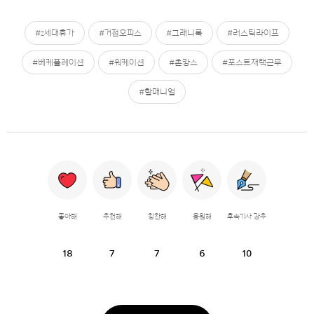
#z세대휴가
#거점오피스
#그래니룩
#러스틱라이프
#베케플레이션
#워케이션
#촌캉스
#포스트재택근무
#할매니얼
좋아해
추천해
칭찬해
응원해
후속기사 강추
18
7
7
6
10