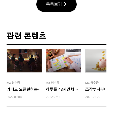
목록보기
관련 콘텐츠
MZ 영수증
MZ 영수증
MZ 영수증
카페도 오픈런하는 Z세대 근황
하루를 48시간처럼 산다, ’갓생’ 사는 
조각투자부터 가
2022.09.08
2022.07.18
2022.06.09