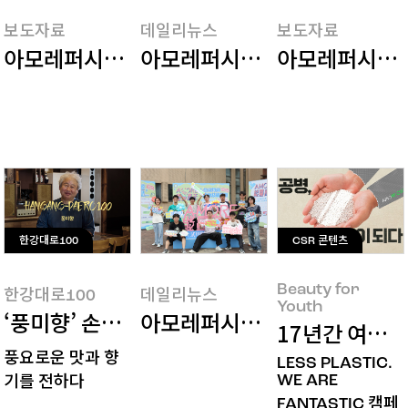
보도자료
데일리뉴스
보도자료
아모레퍼시픽, 국내 민간기업 최초 글로벌 RE1
아모레퍼시픽홀딩스, 2025 
아모레퍼시픽, 
한강대로100
CSR 콘텐츠
Beauty for
한강대로100
데일리뉴스
Youth
‘풍미향’ 손성욱 사장님을 만나다
아모레퍼시픽, 중국 대학생 대상 
17년간 여러분
풍요로운 맛과 향
LESS PLASTIC.
WE ARE
기를 전하다
FANTASTIC 캠페