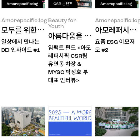
Amorepacific:log
CSR 콘텐츠
Amorepacific:log
Amorepacific:log
Beauty for
Amorepacific:lo
Youth
모두를 위한 뷰티는 어떻게 만들어질까
아모레퍼시픽의 
아름다움을 말하는 기업이 세
일상에서 만나는
요즘 ESG 이모저
임팩트 펀드 <아모
DEI 인사이트 #1
모 #2
레퍼시픽 CSR팀
유연동 차장 &
MYSC 박정호 부
대표 인터뷰>