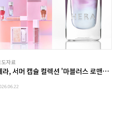
보도자료
' 출시
헤라, 서머 캡슐 컬렉션 '마블러스 로맨스' 출시
026.06.22