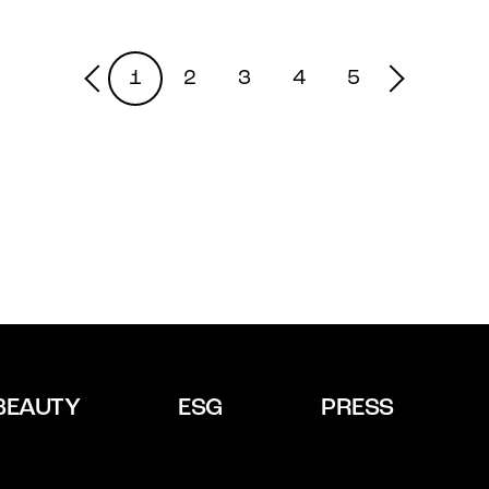
1
2
3
4
5
BEAUTY
ESG
PRESS