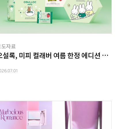
보도자료
오설록, 미피 컬래버 여름 한정 에디션 출시
026.07.01