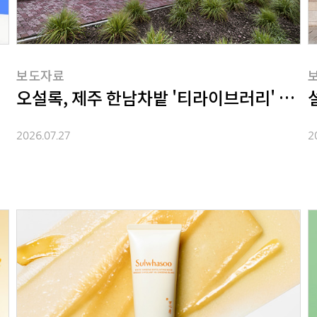
보도자료
 스킨케어 브랜드'
오설록, 제주 한남차밭 '티라이브러리' 오픈
2026.07.27
2