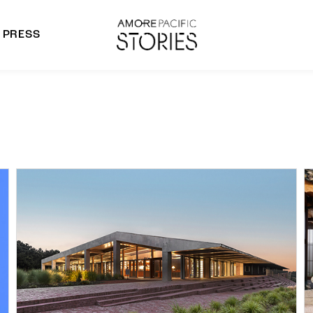
PRESS
morepacific Group
rands