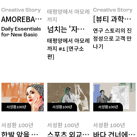
지
Creative Story
Creative Story
태평양에서 아모레
AMOREBASIC- 아모레몰 뷰티툴 브랜드 디
[뷰티 과학자의
까지
넘치는 '자부심'으로 연구할 수
Daily Essentials
연구 스토리의 진
for New Basic
정성으로 고객 만
태평양에서 아모레
나기
까지 #1 [연구소
편]
서성환100년
서성환100년
서성환100년
서성환 100년
서성환 100년
서성환 100년
한발 앞을 내다본 마케팅의 귀재
스포츠 외교관의 근사한 미소
바다 건너에서