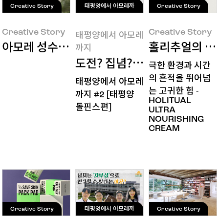
Creative Story
태평양에서 아모레까
Creative Story
지
Creative Story
Creative Story
태평양에서 아모레
아모레 성수의 세계관을 담아낸 ‘아모레 성수 
홀리추얼의 울
까지
도전? 집념? 우리가 맨날 하
극한 환경과 시간
의 흔적을 뛰어넘
태평양에서 아모레
는 고귀한 힘 -
까지 #2 [태평양
HOLITUAL
돌핀스편]
ULTRA
NOURISHING
CREAM
Creative Story
태평양에서 아모레까
Creative Story