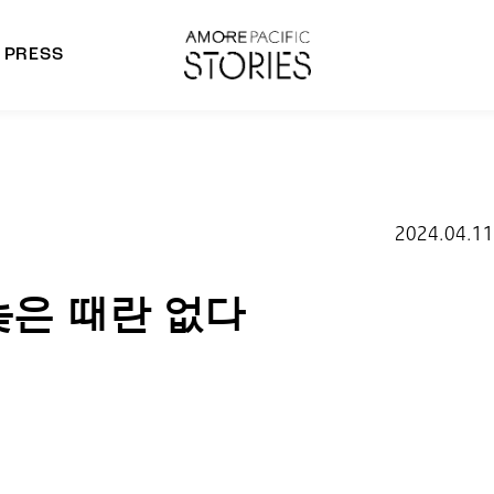
PRESS
morepacific Group
rands
2024.04.11
늦은 때란 없다