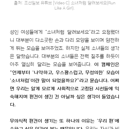
출처: 조선일보 유튜브 [Video C] 소녀처럼 달려보세요(Run
Like A Girl).
성인 여성들에게 “소녀처럼 달려보세요”라고 요청했더
니 대부분이 다소곳한 손과 다리 모양을 보이며 얌전하
게 뛰는 모습을 보여주었죠. 하지만 실제 소녀들의 생각
은 달랐습니다. 대부분의 소녀들은 전력 질주를 하듯이
아주 열심히 달리는 모습을 보여줍니다.
이 캠페인은
“언제부터 ‘나약하고, 우스꽝스럽고, 무성의한’ 모습이
‘소녀처럼’이란 말이 되었을까요?”라고 묻습니다. 어쩌
면 우리는 알게 모르게 사회적으로 고정된 시선들에 익
숙해지며 편견이 생긴 건 아닐까 싶은 생각이 들었습니
다.
무의식적 편견이 생기는 또 하나의 이유는 ‘우리 편’에
속하고 싶은 인간의 본능 때문입니다.
우리는 자신과 비