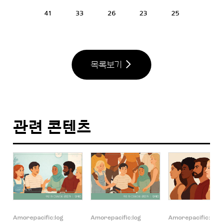
41
33
26
23
25
목록보기
관련 콘텐츠
Amorepacific:log
Amorepacific:log
Amorepacific:log