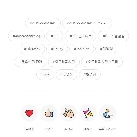
#AMOREPACIFIC
#AMOREPACIFIC STORIES
#Amorepacific:log
#DEI
#DEI 인사이트
#DEI의 출발점
#Diversity
#Equity
#Inclusion
#다양성
#무의식적 편견
#아모레퍼시픽
#아모레퍼시픽스토리
#편견
#포용성
#형평성
좋아해
추천해
칭찬해
응원해
후속기사 강추