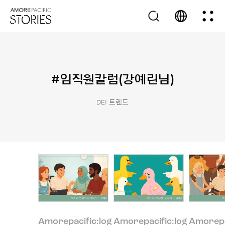
#임직원칼럼(강예린님)
DEI 트렌드
Amorepacific:log
Amorepacific:log
Amorepa