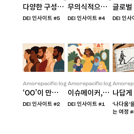
다양한 구성원과 포용적인 문화
무의식적으로 편견 중
글로벌 
DEI 인사이트 #5
DEI 인사이트 #4
DEI 인사
Amorepacific:log
Amorepacific:log
Amorepacif
Amorepacific:log
Amorepacific:log
Amorepa
‘OO’이 만드는, 브랜드의 미래
이슈메이커, OOO ?
나답게 
DEI 인사이트 #2
DEI 인사이트 #1
‘나다움’
Amorepacific:log
Amorepacific:log
Amorepacif
는 여정 #