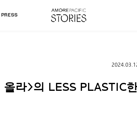
PRESS
morepacific Group
rands
2024.03.1
올라>의 LESS PLASTIC