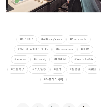
#AESTURA
#AI Beauty Screen
#Amorepacific
#AMOREPACIFIC STORIES
#Amorestories
#HERA
#Innisfree
#K-beauty
#LANEIGE
#VivaTech 2026
#三星电子
#个人色彩
#兰芝
#智能镜
#赫妍
#아모레퍼시픽