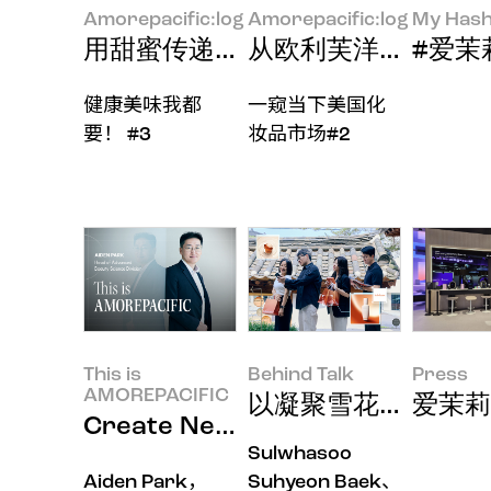
Amorepacific:log
Amorepacific:log
My Hash
用甜蜜传递温暖
从欧利芙洋进军美国市
#爱茉莉太
健康美味我都
一窥当下美国化
要！ #3
妆品市场#2
This is
Behind Talk
Press
AMOREPACIFIC
以凝聚雪花秀神韵的
爱茉莉太
Create New Beauty，用
Sulwhasoo
Aiden Park，
Suhyeon Baek、