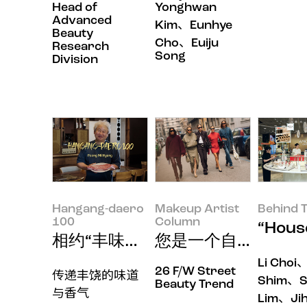
Head of
Yonghwan
Advanced
Kim、Eunhye
Beauty
Cho、Euiju
Research
Song
Division
Hangang-daero
Makeup Artist
Behind T
100
Column
“Hou
相约“丰味香”店主Sungwook Son
您是一个自带氛围感
Li Choi
26 F/W Street
传递丰饶的味道
Shim、S
Beauty Trend
与香气
Lim、Ji