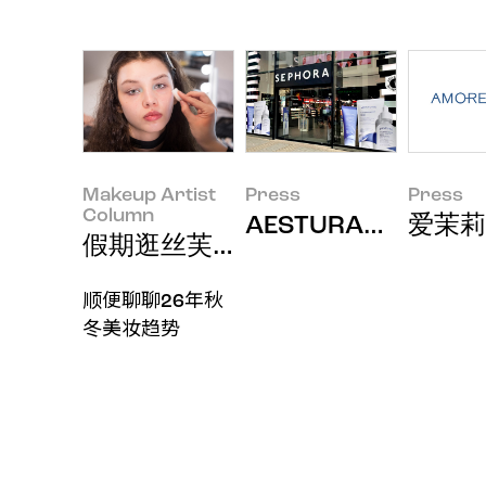
Makeup Artist
Press
Press
Column
AESTURA瑷丝特
爱茉莉
假期逛丝芙兰有感
顺便聊聊26年秋
冬美妆趋势