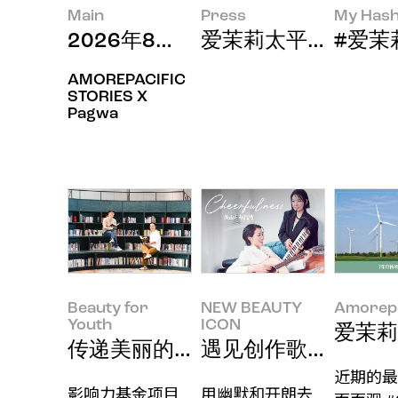
Main
Press
My Hash
2026年8月印象
爱茉莉太平洋集团2
#爱茉莉太
AMOREPACIFIC
STORIES X
Pagwa
Beauty for
NEW BEAUTY
Amorepa
Youth
ICON
爱茉莉
传递美丽的企业如何改变世界
遇见创作歌手组合“
近期的最
影响力基金项目
用幽默和开朗去