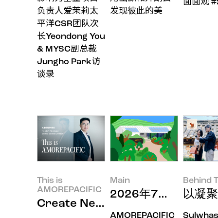
面面观 #
负责人爱茉莉太
发现彼此的美
平洋CSR团队次
长Yeondong You
& MYSC副总裁
Jungho Park访
谈录
This is
Main
Behind T
AMOREPACIFIC
2026年7月印象
以凝聚
Create New Beauty，用
AMOREPACIFIC
Sulwha