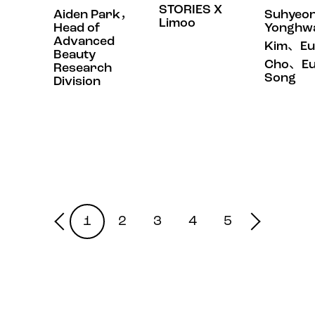
STORIES X
Aiden Park，
Suhyeo
Limoo
Head of
Yonghw
Advanced
Kim、Eu
Beauty
Cho、Eu
Research
Song
Division
1
2
3
4
5