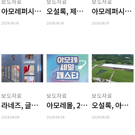
보도자료
보도자료
보도자료
아모레퍼시픽재단, 2026년 '장원(粧源) 인문
오설록, 제주 한남차밭 '티하
아모레퍼시픽, A
2026.06.18
2026.06.16
2026.06.15
보도자료
보도자료
보도자료
라네즈, 글로벌 플래그십 스토어 '라네즈 서울'
아모레몰, 2026 Summer 
오설록, 아디다
2026.06.08
2026.06.08
2026.06.05