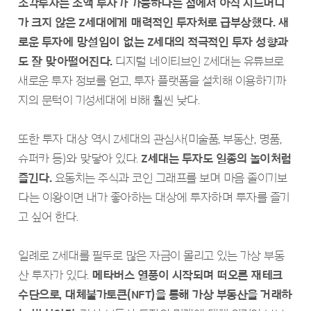
조각투자는 소액 투자가 가능하다는 점에서 아직 시드머니
가 크지 않은 Z세대에게 매력적인 투자처로 급부상했다. 새
로운 투자에 망설임이 없는 Z세대의 적극적인 투자 성향과
도 잘 맞아떨어진다.
디지털 네이티브인 Z세대는 유튜브로
새로운 투자 정보를 얻고, 투자 플랫폼을 설치해 이용하기까
지의 문턱이 기성세대에 비해 훨씬 낮다.
또한 투자 대상 역시 Z세대의 관심사(미술품, 부동산, 명품,
슈퍼카 등)와 맞닿아 있다.
Z세대는 투자도 일종의 놀이처럼
즐긴다.
요동치는 주식과 코인 그래프를 보며 마음 졸이기보
다는 이왕이면 내가 좋아하는 대상에 투자하며 투자를 즐기
고 싶어 한다.
일례로 Z세대를 필두로 많은 자금이 몰리고 있는 가상 부동
산 투자가 있다.
메타버스 열풍이 시작되며 떠오른 재테크
수단으로, 대체불가토큰(NFT)을 통해 가상 부동산을 거래하