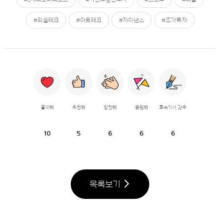
#리셀테크
#아트테크
#자이낸스
#조각투자
좋아해
추천해
칭찬해
응원해
후속기사 강추
10
5
6
6
6
목록보기