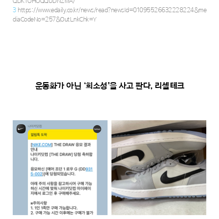
QDKTOHOQQUDNZMA/
3
https://www.edaily.co.kr/news/read?newsId=01095526632228224&me
diaCodeNo=257&OutLnkChk=Y
운동화가 아닌 ‘희소성’을 사고 판다, 리셀테크