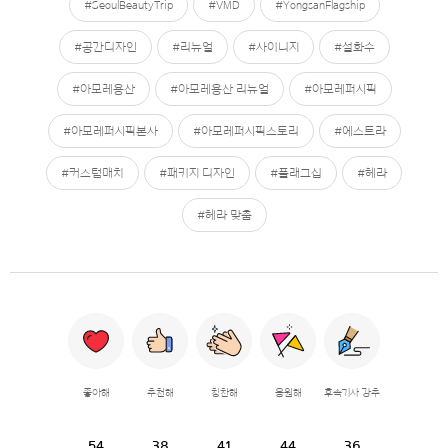
#SeoulBeautyTrip
#VMD
#YongsanFlagship
#공간디자인
#리뉴얼
#사이니지
#설화수
#아모레용산
#아모레용산 리뉴얼
#아모레퍼시픽
#아모레퍼시픽본사
#아모레퍼시픽스토리
#에스트라
#커스텀매치
#패키지 디자인
#플래그십
#헤라
#헤라 맞춤
좋아해
추천해
칭찬해
응원해
후속기사 강추
54
38
41
44
36