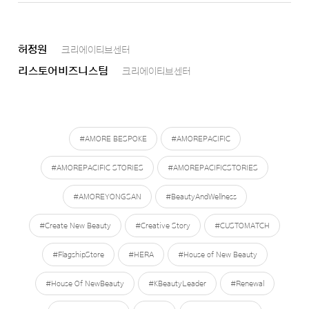
허정원
크리에이티브센터
리스토어비즈니스팀
크리에이티브센터
#AMORE BESPOKE
#AMOREPACIFIC
#AMOREPACIFIC STORIES
#AMOREPACIFICSTORIES
#AMOREYONGSAN
#BeautyAndWellness
#Create New Beauty
#Creative Story
#CUSTOMATCH
#FlagshipStore
#HERA
#House of New Beauty
#House Of NewBeauty
#KBeautyLeader
#Renewal