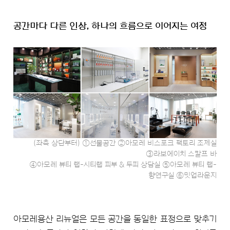
공간마다 다른 인상, 하나의 흐름으로 이어지는 여정
(좌측 상단부터) ①선물공간 ②아모레 비스포크 팩토리 조제실
③라보에이치 스칼프 바
④아모레 뷰티 랩-시티랩 피부 & 두피 상담실 ⑤아모레 뷰티 랩-
향연구실 ⑥밋업라운지
아모레용산 리뉴얼은 모든 공간을 동일한 표정으로 맞추기