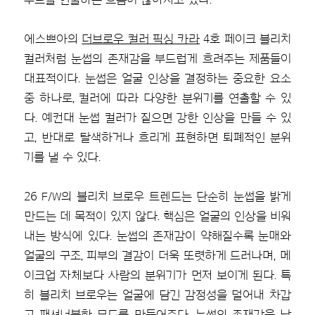
에스쁘아의
더브로우 컬러 픽싱 카라
4호 페이크 블리치
컬러처럼 눈썹의 존재감을 부드럽게 흐려주는 제품들이
대표적이다. 눈썹은 얼굴 인상을 결정하는 중요한 요소
중 하나로, 컬러에 따라 다양한 분위기를 연출할 수 있
다. 예컨대 눈썹 컬러가 짙으면 강한 인상을 만들 수 있
고, 반대로 탈색하거나 흐리게 표현하면 퇴폐적인 분위
기를 낼 수 있다.
26 F/W의 블리치 브로우 트렌드는 단순히 눈썹을 밝게
만드는 데 목적이 있지 않다. 핵심은 얼굴의 인상을 비워
내는 방식에 있다. 눈썹의 존재감이 약해질수록 눈매와
얼굴의 구조, 피부의 결감이 더욱 또렷하게 드러나며, 메
이크업 자체보다 사람의 분위기가 먼저 보이게 된다. 특
히 블리치 브로우는 얼굴에 담긴 감정성을 덜어내 차갑
고 패셔너블한 무드를 만들어준다. 눈썹의 존재감을 낮