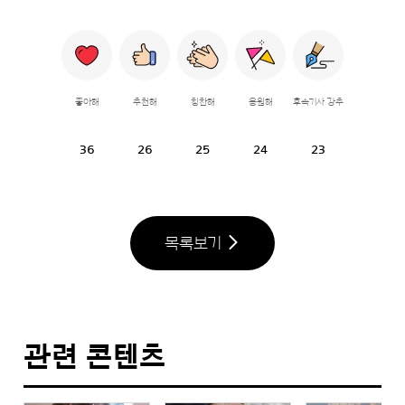
좋아해
추천해
칭찬해
응원해
후속기사 강추
36
26
25
24
23
목록보기
관련 콘텐츠