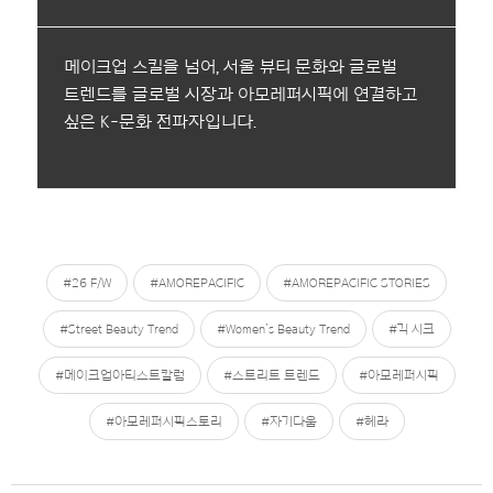
메이크업 스킬을 넘어, 서울 뷰티 문화와 글로벌
트렌드를 글로벌 시장과 아모레퍼시픽에 연결하고
싶은 K-문화 전파자입니다.
#26 F/W
#AMOREPACIFIC
#AMOREPACIFIC STORIES
#Street Beauty Trend
#Women’s Beauty Trend
#긱 시크
#메이크업아티스트칼럼
#스트리트 트렌드
#아모레퍼시픽
#아모레퍼시픽스토리
#자기다움
#헤라