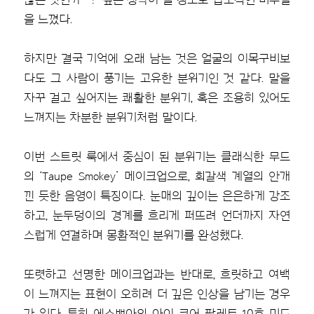
을 느꼈다.
하지만 결국 기억에 오래 남는 것은 얼굴의 이목구비보
다도 그 사람이 풍기는 고유한 분위기인 것 같다. 말을
자꾸 걸고 싶어지는 쾌활한 분위기, 혹은 조용히 있어도
느껴지는 차분한 분위기처럼 말이다.
이번 스트릿 룩에서 중심이 된 분위기는 클래식한 무드
의 ‘Taupe Smokey’ 메이크업으로, 회갈색 계열의 안개
낀 듯한 음영이 특징이다. 눈매의 깊이는 은은하게 강조
하고, 눈두덩이의 경계를 흐리게 퍼뜨려 언더까지 자연
스럽게 연결하며 몽환적인 분위기를 완성했다.
또렷하고 선명한 메이크업과는 반대로, 흐릿하고 여백
이 느껴지는 표현이 오히려 더 깊은 인상을 남기는 경우
가 있다. 특히 에스쁘아의
아이 코어 팔레트
10호 미드