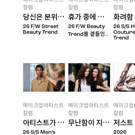
메이크업아티스트
메이크업아티스트
메이크업
칼럼
칼럼
칼럼
당신은 분위기 있는 사람인가?
휴가 중에 세포라 다녀온
화려함 
메이크업아티스트칼
메이크업아티스트칼
메이크업
26 F/W Street
26 F/W Beauty
26 S/S 
럼
럼
럼
Beauty Trend
Couture
Trend를 곁들인..
Trend
메이크업아티스트
메이크업아티스트
메이크업
칼럼
칼럼
칼럼
아티스트가 바라본 뷰티 트렌드, 키워드
무난함이 지겨워진 사람들을 
저스트
메이크업아티스트칼
메이크업아티스트칼
메이크업
26 S/S Men’s
2026
럼
럼
럼