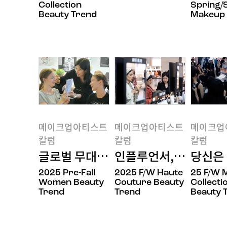
Collection
Spring
Beauty Trend
Makeup 
메이크업아티스트
메이크업아티스트
메이크업
칼럼
칼럼
칼럼
글로벌 무대에서 빛나는 서울뷰티
인플루언서, 경력자 모
당신은
메이크업아티스트칼
메이크업아티스트칼
메이크업
2025 Pre-Fall
2025 F/W Haute
25 F/W 
럼
럼
럼
Women Beauty
Couture Beauty
Collecti
Trend
Trend
Beauty 