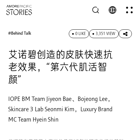
#Behind Talk
0 LIKE
3,351 VIEW
艾诺碧创造的皮肤快速抗
老效果，“第六代肌活智
颜”
IOPE BM Team Jiyeon Bae、Bojeong Lee，
Skincare 3 Lab Seonmi Kim，Luxury Brand
MC Team Hyein Shin