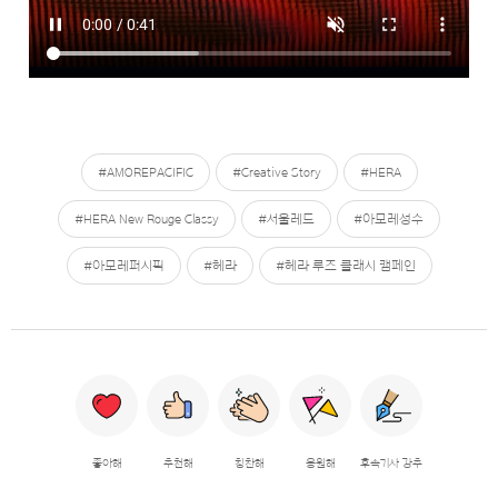
#AMOREPACIFIC
#Creative Story
#HERA
#HERA New Rouge Classy
#서울레드
#아모레성수
#아모레퍼시픽
#헤라
#헤라 루즈 클래시 캠페인
좋아해
추천해
칭찬해
응원해
후속기사 강추