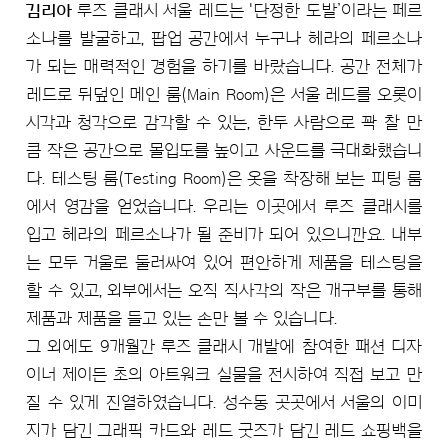
김리아
루즈 클래시 서울 레드는 '단정한 도발’이라는 페르
소나를 발굴하고, 팝업 공간에서 누구나 헤라의 페르소나
가 되는 매력적인 경험을 하기를 바랐습니다. 공간 전체가
레드로 뒤덮인 메인 룸(Main Room)은 서울 레드를 오롯이
시각과 청각으로 감각할 수 있는, 한두 사람으로 꽉 찰 만
큼 작은 공간으로 몰입도를 높이고 사운드를 극대화했습니
다. 테스팅 룸(Testing Room)은 옷을 착장해 보는 피팅 룸
에서 영감을 얻었습니다. 우리는 이곳에서 루즈 클래시를
입고 헤라의 페르소나가 될 준비가 되어 있으니깐요. 내부
는 모두 거울로 둘러싸여 있어 편안하게 제품을 테스팅을
할 수 있고, 외부에서는 오직 직사각의 작은 개구부를 통해
제품과 제품을 들고 있는 손만 볼 수 있습니다.
그 외에도 9개월간 루즈 클래시 개발에 참여한 패션 디자
이너 제이든 초의 아트워크 실물을 전시하여 직접 보고 만
질 수 있게 진열하였습니다. 성수동 곳곳에서 서울의 이미
지가 담긴 그래픽 카드와 레드 굿즈가 담긴 레드 쇼핑백을