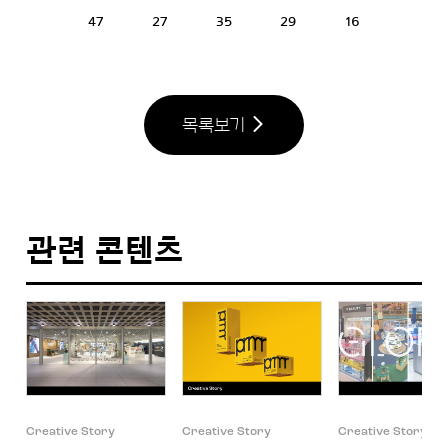
47
27
35
29
16
목록보기
관련 콘텐츠
Creative Story
Creative Story
Creative Story