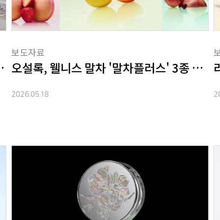
보도자료
f Women' 전시 개최
오설록, 웰니스 말차 '말차플러스' 3종 출시
2026.05.18
2