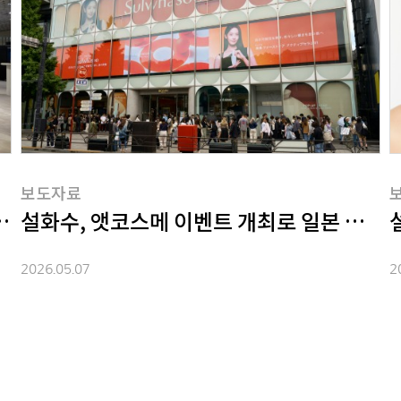
보도자료
설화수, 앳코스메 이벤트 개최로 일본 시장 
아모레퍼시픽, 'Create New Beauty' 비전 담은 플래그십 스토어 '아모레용산' 오픈
2026.05.07
2