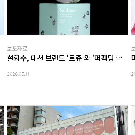
보도자료
설화수, 패션 브랜드 '르쥬'와 '퍼펙팅 쿠션 
2026.05.11
2