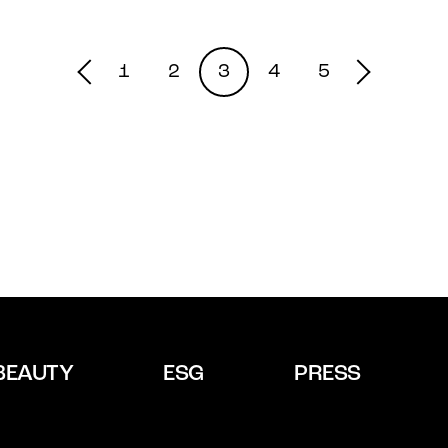
1
2
3
4
5
BEAUTY
ESG
PRESS