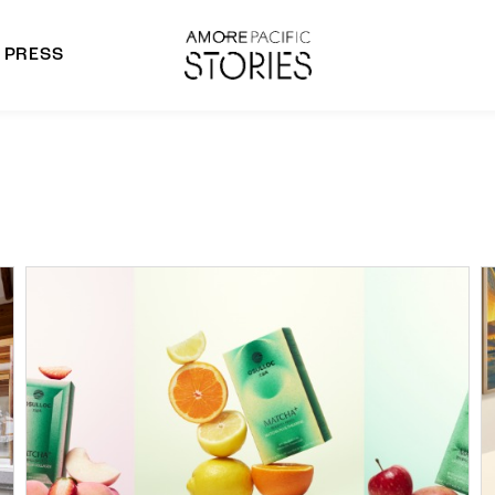
PRESS
morepacific Group
rands