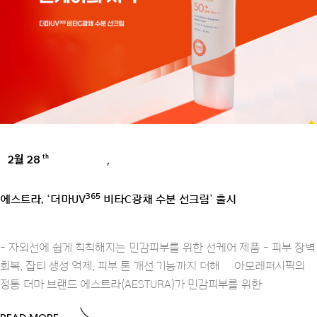
2월 28
,
th
BRANDS
PRESS
365
에스트라, ‘더마UV
비타C광채 수분 선크림’ 출시
- 자외선에 쉽게 칙칙해지는 민감피부를 위한 선케어 제품 - 피부 장벽
회복, 잡티 생성 억제, 피부 톤 개선 기능까지 더해 아모레퍼시픽의
정통 더마 브랜드 에스트라(AESTURA)가 민감피부를 위한
READ MORE