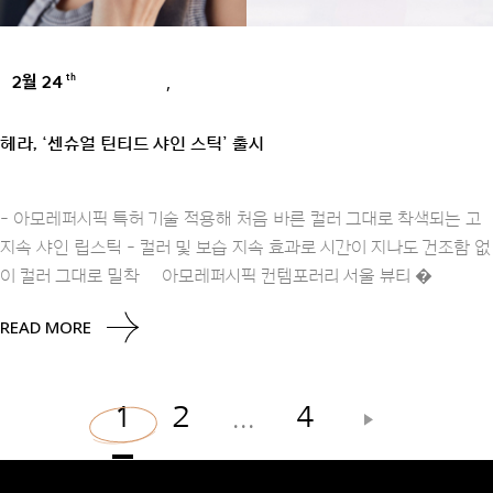
2월 24
,
th
BRANDS
PRESS
헤라, ‘센슈얼 틴티드 샤인 스틱’ 출시
- 아모레퍼시픽 특허 기술 적용해 처음 바른 컬러 그대로 착색되는 고
지속 샤인 립스틱 - 컬러 및 보습 지속 효과로 시간이 지나도 건조함 없
이 컬러 그대로 밀착 아모레퍼시픽 컨템포러리 서울 뷰티 �
READ MORE
…
1
2
4
글
페