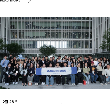
2월 28
,
th
AMOREPACIFIC GROUP
PRESS