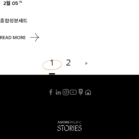
2월 05
th
UNCATEGORIZED
종합성분세트
READ MORE
1
2
글
페
이
지
매
김