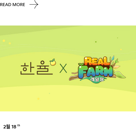
READ MORE
2월 18
th
BRANDS