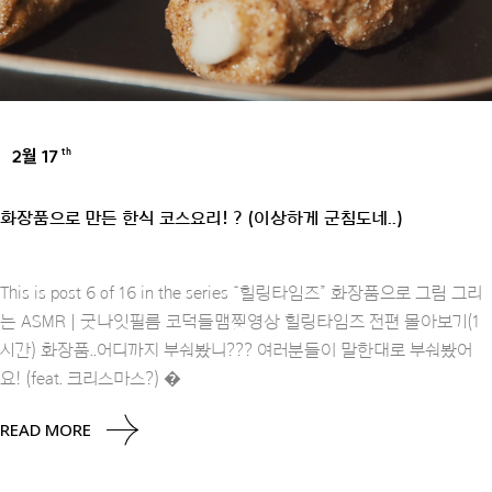
2월 17
th
INSPIRE
화장품으로 만든 한식 코스요리! ? (이상하게 군침도네..)
This is post 6 of 16 in the series “힐링타임즈” 화장품으로 그림 그리
는 ASMR | 굿나잇필름 코덕들맴찢영상 힐링타임즈 전편 몰아보기(1
시간) 화장품..어디까지 부숴봤니??? 여러분들이 말한대로 부숴봤어
요! (feat. 크리스마스?) �
READ MORE