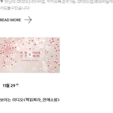
▼ 하단의 QR코드(네이버앱, 카카오톡검색기능, QR코드앱)로모바일에
서도볼수있습니다.
READ MORE
11월 29
th
UNCATEGORIZED
보이는 라디오<책읽찌라_연애소설>