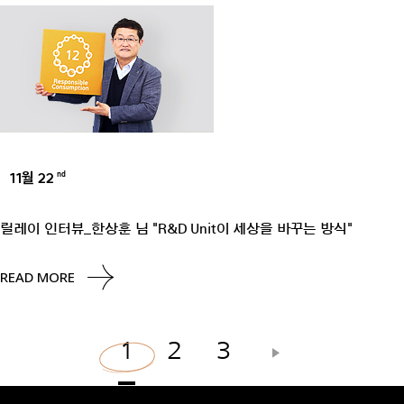
11월 22
nd
UNCATEGORIZED
릴레이 인터뷰_한상훈 님 "R&D Unit이 세상을 바꾸는 방식"
READ MORE
1
2
3
글
페