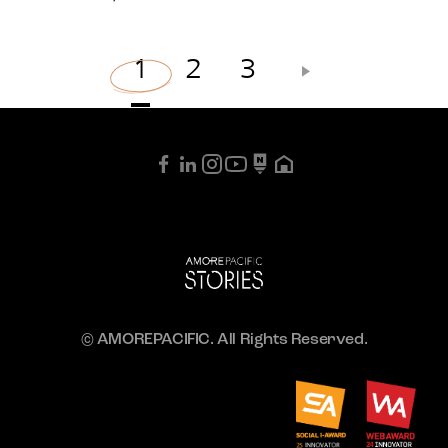
1
2
3
글
페
이
지
매
김
© AMOREPACIFIC. All Rights Reserved.