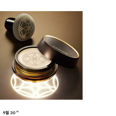
9월 30
th
BRANDS