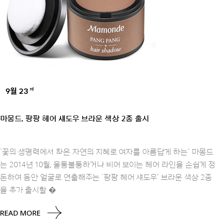
9월 23
rd
BRANDS
마몽드, 팡팡 헤어 섀도우 브라운 색상 2종 출시
‘꽃의 생명력에서 찾은 자연의 지혜로 여자를 아름답게 하는’ 마몽드
는 2014년 10월, 울퉁불퉁하거나 비어 보이는 헤어 라인을 손쉽게 정
돈하여 동안 얼굴로 연출해주는 ‘팡팡 헤어 섀도우’ 브라운 색상 2종
을 추가 출시할 �
READ MORE