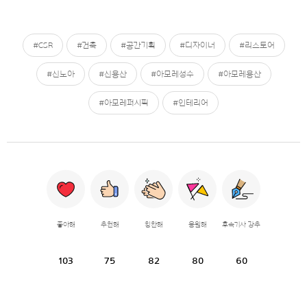
#CSR
#건축
#공간기획
#디자이너
#리스토어
#신노아
#신용산
#아모레성수
#아모레용산
#아모레퍼시픽
#인테리어
좋아해
추천해
칭찬해
응원해
후속기사 강추
103
75
82
80
60