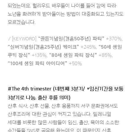
되었는데요. 헐리우드 배우들이 나이를 들어 감에 따라
노년을 화려하게 받아들이는 방법이 대중화되고 있는지도
모르겠습니다.
Ι
[KEYWORD]
“골든기념일(결혼50주년) 파티”
+370%,
“실버기념일(결혼25주년) 케이크”
+245%,
“50세 생일
쿠키 장식”
+135%,
“80세 생일 파티 장식”
+85%,
“100세 생일 파티 아이디어”
+50%
#The 4th trimester (네번째 3분기/ *임신기간을 보통
3분기로 나눔. 출산 후를 의미)
산후 식사, 산후 선물, 산후 용품까지 서구 문화권에서도
산후조리에 대한 관심이 커지고 있습니다. 밀레니얼
세대를 비롯한 많은 사람들이 임신, 출산, 육아의 소소한
순간들을 SNS로 공유해 왔는데요. 이 때문인지 산후