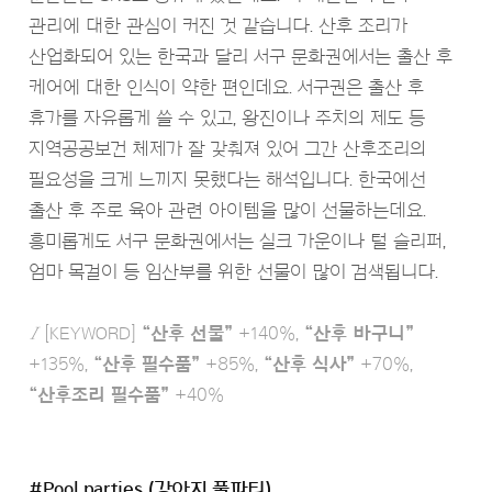
관리에 대한 관심이 커진 것 같습니다. 산후 조리가
산업화되어 있는 한국과 달리 서구 문화권에서는 출산 후
케어에 대한 인식이 약한 편인데요. 서구권은 출산 후
휴가를 자유롭게 쓸 수 있고, 왕진이나 주치의 제도 등
지역공공보건 체제가 잘 갖춰져 있어 그간 산후조리의
필요성을 크게 느끼지 못했다는 해석입니다. 한국에선
출산 후 주로 육아 관련 아이템을 많이 선물하는데요.
흥미롭게도 서구 문화권에서는 실크 가운이나 털 슬리퍼,
엄마 목걸이 등 임산부를 위한 선물이 많이 검색됩니다.
Ι
[KEYWORD]
“산후 선물”
+140%,
“산후 바구니”
+135%,
“산후 필수품”
+85%,
“산후 식사”
+70%,
“산후조리 필수품”
+40%
#Pool parties (강아지 풀파티)