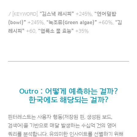
Ι
[KEYWORD]
“김스낵 레시피”
+245%,
“연어덮밥
(bowl)”
+245%,
“녹조류(Green algae)”
+60%,
“김
레시피”
+60,
“엽록소 물 효능”
+35%
Outro : 어떻게 예측하는 걸까?
한국에도 해당되는 걸까?
핀터레스트는 사용자 행동(저장된 핀, 생성된 보드,
검색어)을 기반으로 매달 발생하는 수십억 건의 영어
쿼리를 분석합니다. 유의미한 인사이트를 선별하기 위해