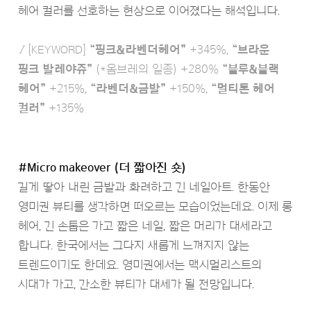
헤어 컬러를 선호하는 현상으로 이어졌다는 해석입니다.
Ι
[KEYWORD]
“핑크&라벤더헤어”
+345%,
“브라운
핑크 발레야쥬”
(*옴브레의 일종) +280%
“블루&블랙
헤어”
+215%,
“라벤더&금발”
+150%,
“멀티톤 헤어
컬러”
+135%
#Micro makeover (더 짧아진 숏)
길게 땋아 내린 금발과 화려하고 긴 네일아트. 한동안
영미권 뷰티를 생각하면 떠오르는 모습이었는데요. 이제 롱
헤어, 긴 손톱은 가고 짧은 네일, 짧은 머리가 대세라고
합니다. 한국에서는 그다지 새롭게 느껴지지 않는
트렌드이기도 한데요. 영미권에서는 맥시멀리스트의
시대가 가고, 간소한 뷰티가 대세가 될 전망입니다.