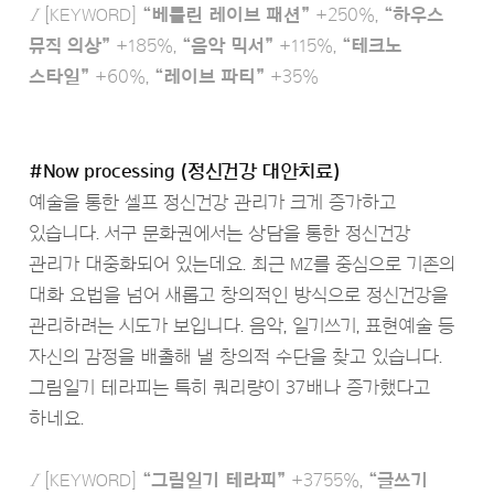
Ι
[KEYWORD]
“베를린 레이브 패션”
+250%,
“하우스
뮤직 의상”
+185%,
“음악 믹서”
+115%,
“테크노
스타일”
+60%,
“레이브 파티”
+35%
#Now processing (정신건강 대안치료)
예술을 통한 셀프 정신건강 관리가 크게 증가하고
있습니다. 서구 문화권에서는 상담을 통한 정신건강
관리가 대중화되어 있는데요. 최근 MZ를 중심으로 기존의
대화 요법을 넘어 새롭고 창의적인 방식으로 정신건강을
관리하려는 시도가 보입니다. 음악, 일기쓰기, 표현예술 등
자신의 감정을 배출해 낼 창의적 수단을 찾고 있습니다.
그림일기 테라피는 특히 쿼리량이 37배나 증가했다고
하네요.
Ι
[KEYWORD]
“그림일기 테라피”
+3755%,
“글쓰기