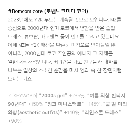
#Romcom core (로맨틱코미디 코어)
2023년에도 Y2K 무드는 계속될 것으로 보입니다. MZ를
중심으로 2000년대 인기 로코에서 영감을 받은 슬립
드레스, 튜브탑, 카고팬츠 등이 인기를 누리고 있는데요.
이제 MZ는 Y2K 패션을 단순히 미적으로 받아들일 뿐
아니라, 2000년대 로코 주인공의 에너지 그 자체를
원한다는 해석입니다. 커피숍을 가고 친구들과 대화를
나누는 일상의 소소한 순간을 마치 영화 속 한 장면처럼
느끼는 거죠.
Ι
[KEYWORD]
“2000s girl”
+235%,
“여름 의상 빈티지
90년대”
+150%
“핑크 미니스커트”
+145%,
“쿨 걸 미적
의상(aesthetic outfits)”
+140%,
“라인스톤 드레스”
+90%