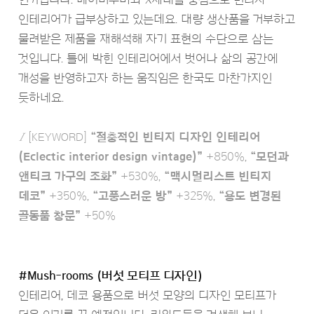
인테리어가 급부상하고 있는데요. 대량 생산품을 거부하고
물려받은 제품을 재해석해 자기 표현의 수단으로 삼는
것입니다. 틀에 박힌 인테리어에서 벗어나 삶의 공간에
개성을 반영하고자 하는 움직임은 한국도 마찬가지인
듯하네요.
Ι
[KEYWORD]
“절충적인 빈티지 디자인 인테리어
(Eclectic interior design vintage)”
+850%,
“모던과
앤티크 가구의 조화”
+530%,
“맥시멀리스트 빈티지
데코”
+350%,
“고풍스러운 방”
+325%,
“용도 변경된
골동품 창문”
+50%
#Mush-rooms (버섯 모티프 디자인)
인테리어, 데코 용품으로 버섯 모양의 디자인 모티프가