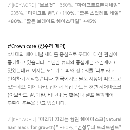
Ι
[KEYWORD]
“보브컷”
+550%,
“마이크로프렌치네일”
+235%,
“마이크로 뱅”,/ +110%,
“짧은 스틸레토 네일”
+80%,
“짧은 브레이드 헤어스타일”
+45%
#Crown care (정수리 케어)
X세대와 베이비붐 세대를 중심으로 두피에 대한 관심이
증가하고 있습니다. 수년간 뷰티의 중심에는 스킨케어가
있었는데요. 이제는 모두가 두피와 정수리를 ‘피부’라고
인식하기 시작했습니다. 한국에서도 탈모 시장이 떠오르고
있는데요. 이에 따라, 집에서 직접 만드는 천연 헤어마스크
(아보카도, 꿀, 계란, 바나나 등 활용)나 셀프 두피케어
루틴이 주목을 받고 있습니다.
Ι
[KEYWORD]
“머리가 자라는 천연 헤어마스크(Natural
hair mask for growth)”
+80%,
“건성두피 트리트먼트”