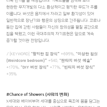
더욱 인기를 끌 예정입니다. 키워드들을 검색해 보니
현란한 무지개빛의 다소 환상적이고 펑키한 무드가 주를
이룹니다. 버섯은 음지에서 자라고 일부 환각성이 있어
일반적으로 장난기와 행운의 상징으로 간주됩니다. 코로나
동안 집에 갇힌 사람들이 자신의 창의성을 펼칠 공간으로
집을 택했고, 이런 극대주의적 자기표현은 앞으로 계속
증가할 것이란 전망입니다.
Ι
[KEYWORD]
“펑키한 집 장식”
+695%,
“이상한 침실
(Weirdcore bedroom)”
+540,
“판타지 버섯 예술”
+170%,
“DIY 버섯 장식”
+77%,
“빈티지 버섯 장식”
+35%
#Chance of Showers (샤워의 변화)
X세대와 베이비부머 세대를 중심으로 욕조에 몸을 담그는