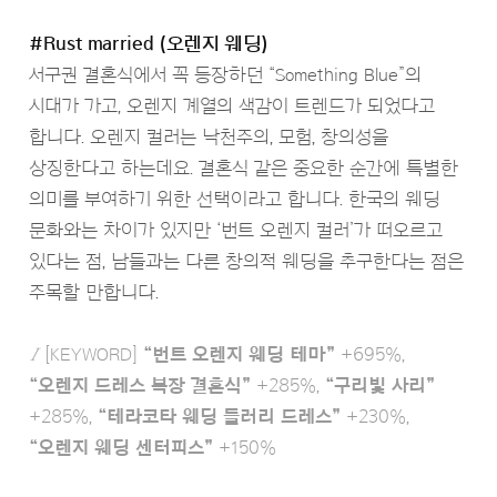
#Rust married (오렌지 웨딩)
서구권 결혼식에서 꼭 등장하던 “Something Blue”의
시대가 가고, 오렌지 계열의 색감이 트렌드가 되었다고
합니다. 오렌지 컬러는 낙천주의, 모험, 창의성을
상징한다고 하는데요. 결혼식 같은 중요한 순간에 특별한
의미를 부여하기 위한 선택이라고 합니다. 한국의 웨딩
문화와는 차이가 있지만 ‘번트 오렌지 컬러’가 떠오르고
있다는 점, 남들과는 다른 창의적 웨딩을 추구한다는 점은
주목할 만합니다.
Ι
[KEYWORD]
“번트 오렌지 웨딩 테마”
+695%,
“오렌지 드레스 복장 결혼식”
+285%,
“구리빛 사리”
+285%,
“테라코타 웨딩 들러리 드레스”
+230%,
“오렌지 웨딩 센터피스”
+150%