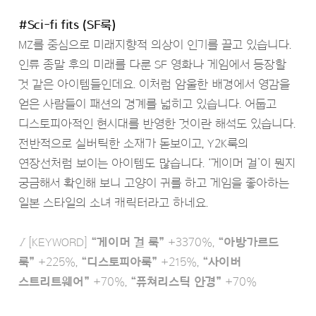
#Sci-fi fits (SF룩)
MZ를 중심으로 미래지향적 의상이 인기를 끌고 있습니다.
인류 종말 후의 미래를 다룬 SF 영화나 게임에서 등장할
것 같은 아이템들인데요. 이처럼 암울한 배경에서 영감을
얻은 사람들이 패션의 경계를 넓히고 있습니다. 어둡고
디스토피아적인 현시대를 반영한 것이란 해석도 있습니다.
전반적으로 실버틱한 소재가 돋보이고, Y2K룩의
연장선처럼 보이는 아이템도 많습니다. ‘게이머 걸’이 뭔지
궁금해서 확인해 보니 고양이 귀를 하고 게임을 좋아하는
일본 스타일의 소녀 캐릭터라고 하네요.
Ι
[KEYWORD]
“게이머 걸 룩”
+3370%,
“아방가르드
룩”
+225%,
“디스토피아룩”
+215%,
“사이버
스트리트웨어”
+70%,
“퓨쳐리스틱 안경”
+70%