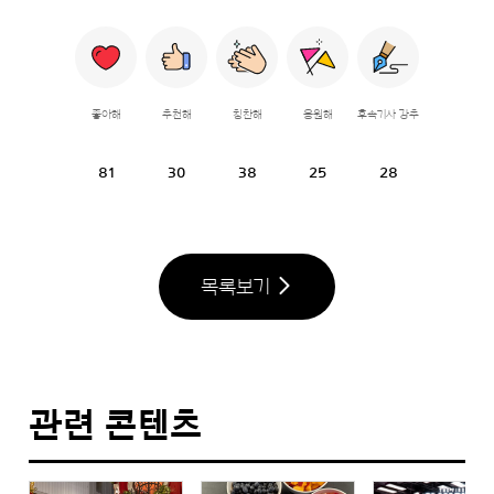
좋아해
추천해
칭찬해
응원해
후속기사 강추
81
30
38
25
28
목록보기
관련 콘텐츠