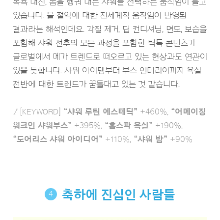
목욕 대신, 몸을 헹궈 내는 샤워를 선택하는 움직임이 늘고
있습니다. 물 절약에 대한 전세계적 움직임이 반영된
결과라는 해석인데요. 각질 제거, 딥 컨디셔닝, 면도, 보습을
포함해 샤워 전후의 모든 과정을 포함한 틱톡 콘텐츠가
글로벌에서 메가 트렌드로 떠오르고 있는 현상과도 연관이
있을 듯합니다. 샤워 아이템부터 부스 인테리어까지 욕실
전반에 대한 트렌드가 꿈틀대고 있는 것 같습니다.
Ι
[KEYWORD]
“샤워 루틴 에스테틱”
+460%,
“어메이징
워크인 샤워부스”
+395%,
“홈스파 욕실”
+190%,
“도어리스 샤워 아이디어”
+110%,
“샤워 밤”
+90%
축하에 진심인 사람들
4