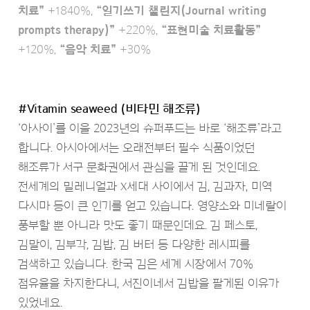
치료”
+1840%,
“일기쓰기 챌린지(Journal writing
prompts therapy)”
+220%,
“표현미술 치료활동”
+120%,
“음악 치료”
+30%
#Vitamin seaweed (비타민 해조류)
‘아사이’를 이을 2023년의 슈퍼푸드는 바로 ‘해조류’라고
합니다. 아시아에서는 오래전부터 필수 식품이었던
해조류가 서구 문화권에서 관심을 끌게 된 것인데요.
전세계의 밀레니얼과 X세대 사이에서 김, 김과자, 미역
다시마 등이 큰 인기를 얻고 있습니다. 영양소와 미네랄이
풍부할 뿐 아니라 맛도 좋기 때문인데요. 김 페스토,
김말이, 김부각, 김밥, 김 버터 등 다양한 레시피를
검색하고 있습니다. 한국 김은 세계 시장에서 70%
점유율을 차지한다니, 서진이네서 김밥을 팔게된 이유가
있었네요.