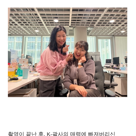
촬영이 끝난 후, K-괄사의 매력에 빠져버리신