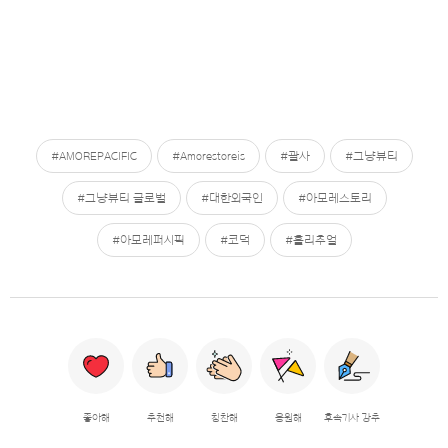
#AMOREPACIFIC
#Amorestoreis
#괄사
#그냥뷰티
#그냥뷰티 글로벌
#대한외국인
#아모레스토리
#아모레퍼시픽
#코덕
#홀리추얼
좋아해
추천해
칭찬해
응원해
후속기사 강추