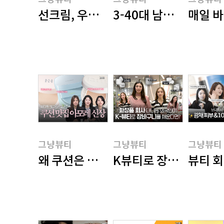
그냥뷰티
그냥뷰티
그냥뷰티
선크림, 우리 브랜드가 제일 잘 만들어요
3-40대 남성 직장인을
매일 바
그냥뷰티
그냥뷰티
그냥뷰티
그냥뷰티
그냥뷰티
그냥뷰티
왜 쿠션은 아모레퍼시픽인가?
K뷰티로 장바구니를 채
뷰티 회
그냥뷰티
그냥뷰티
그냥뷰티