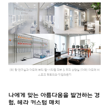
(위) 향 연구실과 아모레 뷰티 랩-시티랩 피부 & 두피 상담실 (아래) 아모레 비
스포크 팩토리와 밋업라운지
나에게 맞는 아름다움을 발견하는 경
험, 헤라 커스텀 매치