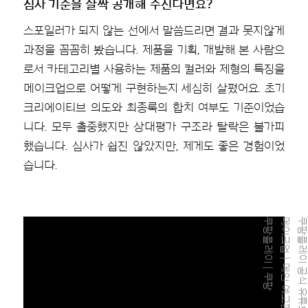
심사 기준을 살짝 공개해 주신다면요?
스포일러가 되지 않는 선에서 말씀드리면 결과 못지않게
과정을 꼼꼼히 봤습니다. 제품을 기획, 개발해 본 사람으
로서 카테고리별 사용하는 제품의 컬러와 제형의 특징을
메이크업으로 어떻게 구현하는지 세심히 살폈어요. 초기
크리에이티브 의도와 최종룩의 합치 여부도 기준이었습
니다. 모두 출중했지만 상대평가 구조라 탈락은 불가피
했습니다. 심사가 쉽진 않았지만, 제게도 좋은 경험이었
습니다.
팡
쿠
팡
플
레
이
공
식
유
튜
브
-
저
스
트
메
이
크
업
|
메
인
예
고
편
|
쿠
팡
플
레
이
|
쿠