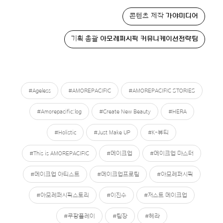
콘텐츠 제작
가야미디어
기획 총괄
아모레퍼시픽 커뮤니케이션전략팀
#Ageless
#AMOREPACIFIC
#AMOREPACIFIC STORIES
#Amorepacific:log
#Create New Beauty
#HERA
#Holistic
#Just Make UP
#K-뷰티
#This is AMOREPACIFIC
#메이크업
#메이크업 마스터
#메이크업 아티스트
#메이크업프로팀
#아모레퍼시픽
#아모레퍼시픽스토리
#이진수
#저스트 메이크업
#쿠팡플레이
#팀장
#헤라