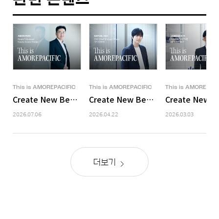
This is AMOREPACIFIC
This is AMOREPACIFIC
This is AMOREPACI
Create New Beauty, 뷰티테크로 당신만의 홀리스틱 롱제
Create New Beauty, 코스알엑
Create New B
2026.07.06
2026.04.22
2026.03.03
더보기