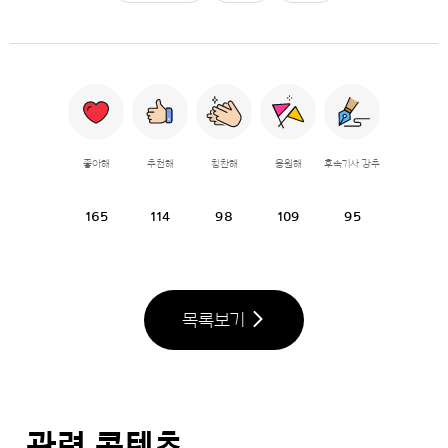
좋아해
추천해
칭찬해
응원해
후속기사 강추
165
114
98
109
95
목록보기
관련 콘텐츠