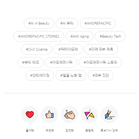
#AI in Beauty
#AI 뷰티
#AMOREPACIFIC
#AMOREPACIFIC STORIES
#Anti Aging
#Beauty Tech
#Skin Science
#닥터아모레
#미래 피부 예측
#뷰티 테크
#아모레퍼시픽
#아모레퍼시픽 스토리
#안티에이징
#얼굴 노화 맵
#피부 진단
좋아해
추천해
칭찬해
응원해
후속기사 강추