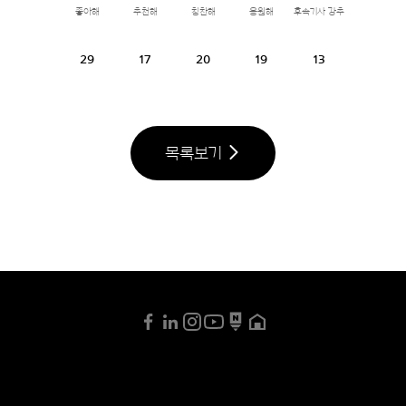
좋아해
추천해
칭찬해
응원해
후속기사 강추
29
17
20
19
13
목록보기