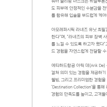
워터 슬리핑 마스크는 히알루론
도 피부에 안정적인 수분감을 전
를 함유해 입술을 부드럽게 케어
아모레퍼시픽 라네즈 유닛 최필경
한다"며, "라네즈의 피부 장벽
를 느낄 수 있도록 하고자 했다"고
드 경험을 자연스럽게 전달할 수
에티하드항공 아릭 데(Arik De) 상
걸쳐 의미 있는 경험을 제공하기
웰빙, 그리고 프리미엄한 경험을
'Destination Collec
경험의 만족도를 높이고, 고객들