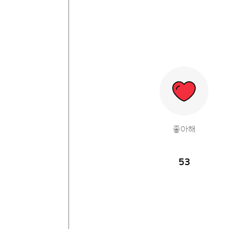
좋아해
53