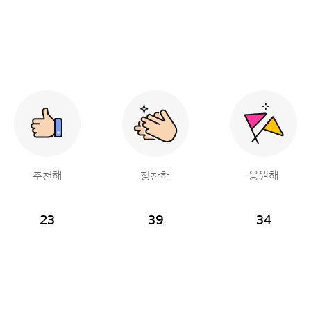
추천해
칭찬해
응원해
23
39
34