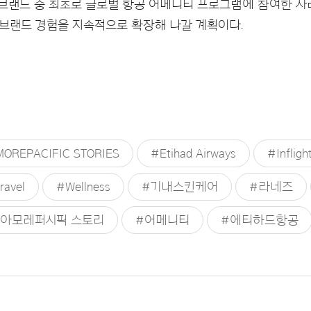
브랜드 중 최초로 글로벌 항공 어메니티 프로그램에 참여한 사
브랜드 경험을 지속적으로 확장해 나갈 계획이다.
OREPACIFIC STORIES
#Etihad Airways
#Infligh
ravel
#Wellness
#기내스킨케어
#라네즈
#아모레퍼시픽 스토리
#어메니티
#에티하드항공