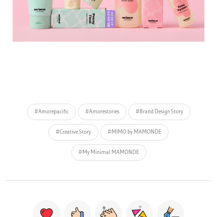
#Amorepacific
#Amorestories
#Brand Design Story
#Creative Story
#MIMO by MAMONDE
#My Minimal MAMONDE