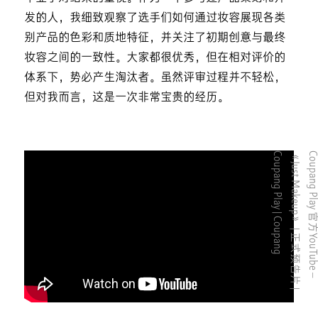
发的人，我细致观察了选手们如何通过妆容展现各类
别产品的色彩和质地特征，并关注了初期创意与最终
妆容之间的一致性。大家都很优秀，但在相对评价的
体系下，势必产生淘汰者。虽然评审过程并不轻松，
但对我而言，这是一次非常宝贵的经历。
g
C
o
u
p
a
n
g
P
l
a
y
官
方
Y
o
u
T
u
b
e
–
《
J
u
s
t
M
a
k
e
u
p
》
|
正
式
预
告
片
|
C
o
u
p
a
n
g
P
l
a
y
|
C
o
u
p
a
n