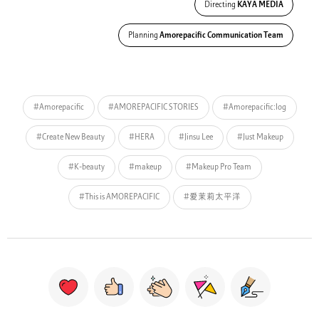
Directing
KAYA MEDIA
Planning
Amorepacific Communication Team
#Amorepacific
#AMOREPACIFIC STORIES
#Amorepacific:log
#Create New Beauty
#HERA
#Jinsu Lee
#Just Makeup
#K-beauty
#makeup
#Makeup Pro Team
#This is AMOREPACIFIC
#爱茉莉太平洋