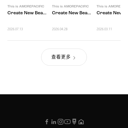
This is AMOREPACIFIC
This is AMOREPACIFIC
This is AMOREPACI
Create New Beauty，用美容科技成就专属你的全方位健
Create New Beauty，COS
Create New
2026.07.13
2026.04.28
2026.03.11
查看更多