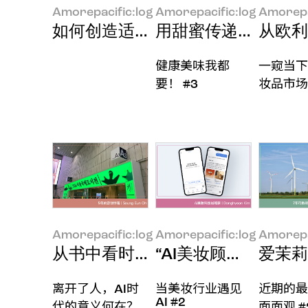
Amorepacific:log
Amorepacific:log
Amorepa
如何创造适合所有人的美妆
用甜蜜传递温暖
从欧利
健康美味我都
一窥当下
要！ #3
妆品市场
Amorepacific:log
Amorepacific:log
Amorepa
从书中看时代风貌
“AI美妆顾问‘AMOR
爱茉莉
离开了人，AI时
当美妆行业遇见
近期的最
AI #2
代的意义何在？
面面观 #