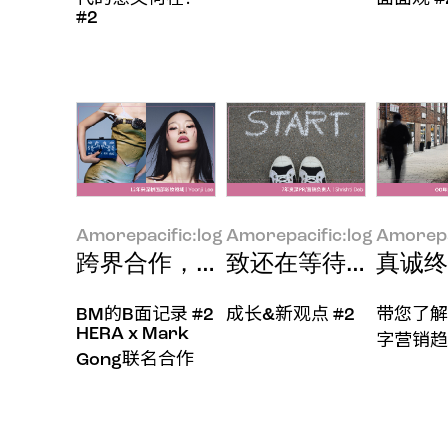
#2
Amorepacific:log
Amorepacific:log
Amorepa
跨界合作，为品牌注入全新维度
致还在等待身心准备
真诚终
BM的B面记录 #2
成长&新观点 #2
带您了解
HERA x Mark
字营销趋
Gong联名合作