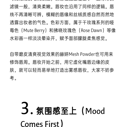
滤镜一般，清爽柔嫩。唇妆也沿用了同样的逻辑。唇
线不再清晰可辨，模糊的唇缘和丝绒质感自然而然地
透露出妆者的气色。色彩方面，属于干玫瑰系列的哑
莓色（Mute Berry）和拂晓玫瑰色（Rose Dawn）等像
水彩画一样淡淡晕染开，赋予面部朦胧柔焦感觉。
自带磨皮清爽视觉效果的赫妍Mesh Powder也可用来
修饰唇周。唇妆开始之前，用它虚化嘴唇边缘的皮
肤，就可以轻而易举地打造出雾感唇妆，大家不妨参
考。
3.
氛围感至上（Mood
Comes First）