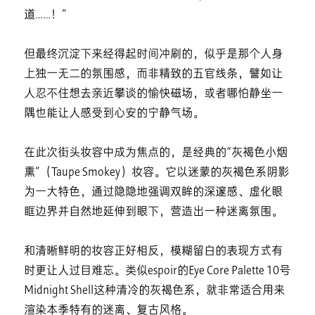
道……！”
但最终沉淀下来经得起时间冲刷的，似乎是那个人身
上独一无二的氛围感，而非精致的五官线条，譬如让
人忍不住想去亲近攀谈的愉快磁场，或者哪怕静坐一
隅也能让人感受到心安的宁静气场。
在此次街头妆容中成为焦点的，是经典的“灰褐色小烟
熏”（Taupe Smokey）妆容。它以迷蒙的灰褐色系阴影
为一大特色，通过隐隐地强调双眸的深邃感、虚化眼
眶边界并自然地延伸到眼下，营造出一种迷离氛围。
和清晰鲜明的妆容正好相反，模糊留白的表现方式有
时更让人过目难忘。类似espoir的Eye Core Palette 10号
Midnight Shell这种清冷的灰褐色系，就非常适合用来
渲染本季特有的迷离、复古风格。