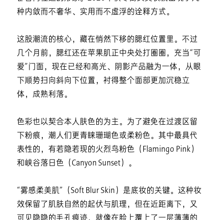
种内敛而不奢华、实用而不虚浮的诠释方式。
这股潮流的核心，藏在悄然下移的腮红位置里。不过
几个月前，腮红还在苹果肌正中央处打圈圈，充当“可
爱”门面，现在已经和高光、阴影产品融为一体，从眼
下顺势扫向斜向下位置，衬得整个面部更加沉稳立
体，成熟利落。
色彩也以契合本人肤色的为主。为了避免在过渡区留
下粉痕，潮人们更青睐珊瑚色或柔粉色。其中最具代
表性的，有若隐若现的火烈鸟粉色（Flamingo Pink）
和峡谷落日色（Canyon Sunset）。
“雾感柔美肌”（Soft Blur Skin）是底妆的关键。这种妆
效保留了肌肤自然的起伏与肌理，但在近距离下，又
可见隐隐的毛孔痕迹，就像在脸上覆上了一层薄薄的