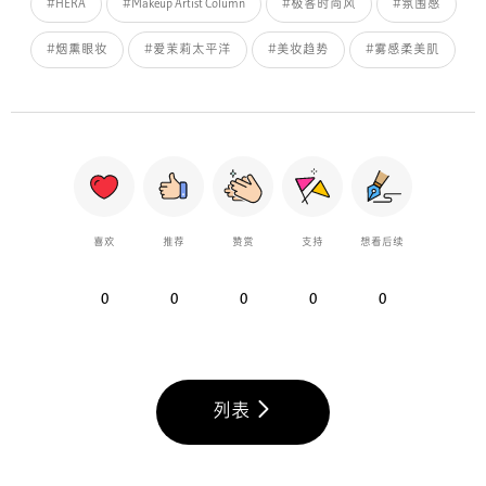
#HERA
#Makeup Artist Column
#极客时尚风
#氛围感
#烟熏眼妆
#爱茉莉太平洋
#美妆趋势
#雾感柔美肌
喜欢
推荐
赞赏
支持
想看后续
0
0
0
0
0
列表