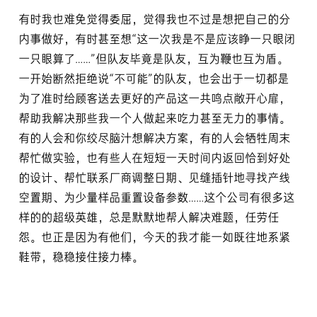
有时我也难免觉得委屈，觉得我也不过是想把自己的分
内事做好，有时甚至想“这一次我是不是应该睁一只眼闭
一只眼算了……”但队友毕竟是队友，互为鞭也互为盾。
一开始断然拒绝说“不可能”的队友，也会出于一切都是
为了准时给顾客送去更好的产品这一共鸣点敞开心扉，
帮助我解决那些我一个人做起来吃力甚至无力的事情。
有的人会和你绞尽脑汁想解决方案，有的人会牺牲周末
帮忙做实验，也有些人在短短一天时间内返回恰到好处
的设计、帮忙联系厂商调整日期、见缝插针地寻找产线
空置期、为少量样品重置设备参数……这个公司有很多这
样的的超级英雄，总是默默地帮人解决难题，任劳任
怨。也正是因为有他们，今天的我才能一如既往地系紧
鞋带，稳稳接住接力棒。