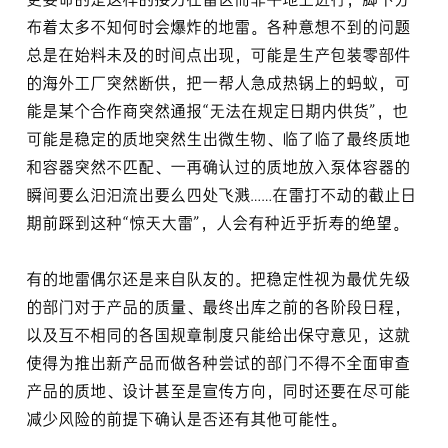
更要命的是这样的接力在雷区而非平地上进行，脚下分
布着太多不知何时会爆炸的地雷。各种意想不到的问题
总是在始料未及的时间点出现，可能是生产包装零部件
的海外工厂突然断供，把一帮人急成热锅上的蚂蚁，可
能是某个合作商突然通报“无法在规定日期内供货”，也
可能是稳定的质地突然生出微生物、临了临了最终质地
和容器突然不匹配、一再确认过的质地放入泵体容器的
瞬间要么汩汩流出要么四处飞溅……在雷打不动的截止日
期前踩到这种“惊天大雷”，人会有种近乎折寿的绝望。
有的地雷偶尔还是来自队友的。把稳定性视为最优先级
的部门对于产品的质量、最终出库之前的各阶段日程，
以及互不相同的各国规章制度只能给出保守意见，这就
使得为推出新产品而做各种尝试的部门不得不全面审查
产品的质地、设计甚至是宣传方向，同时还要在尽可能
减少风险的前提下确认是否还有其他可能性。