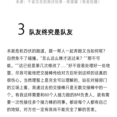
来源：千姿百态的测试结果 – 绝望篇（笔者拍摄）
3
队友终究是队友
本就危机四伏的跑道，跟一帮人一起奔跑又当如何呢？
自然免不了碰撞。“怎么这么晚才送过来？”“那不可
能。”“这已经是第几次修改了……”好不容易处理好一处地
雷，尽我可能地把交接棒传给对方后听到这样的话真的
很伤心。当然理智上是完全可以理解的，站在对接部门
的立场上看，我递过去的交接棒只是无数交接棒中的一
个。有我这样需要和60个人接力跑的BM负责人，就有需
要一次性接住多个接力棒的同事。都说每个人都有自己
的地狱，对方也一定有我尚不能完全了解的苦衷。