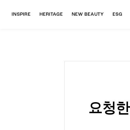
INSPIRE
HERITAGE
NEW BEAUTY
ESG
A
B
요청한