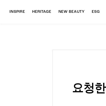
INSPIRE
HERITAGE
NEW BEAUTY
ESG
A
B
요청한