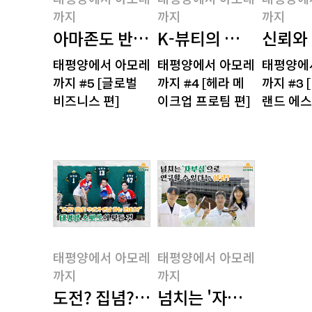
태평양에서 아모레
태평양에서 아모레
태평양에
까지
까지
까지
아마존도 반한 아모레퍼시픽의 K-뷰티
K-뷰티의 역사? 우리가
신뢰와 
태평양에서 아모레까
태평양에서 아모레까
태평양에서
태평양에서 아모레
태평양에서 아모레
태평양에
지
지
지
까지 #5 [글로벌
까지 #4 [헤라 메
까지 #3 
비즈니스 편]
이크업 프로팀 편]
랜드 에스
태평양에서 아모레
태평양에서 아모레
까지
까지
도전? 집념? 우리가 맨날 하는건데요?
넘치는 '자부심'으로 연
태평양에서 아모레까
태평양에서 아모레까