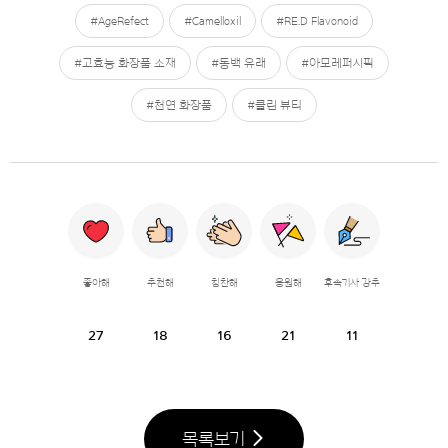
#AgeRefect
#Camelloxil
#RE.D Flavonoid
#고효능 화장품 소재
#동백 유래
#아모레퍼시픽
#천연 화장품
#클린 뷰티
좋아해
추천해
칭찬해
응원해
후속기사 강추
27
18
16
21
11
목록보기