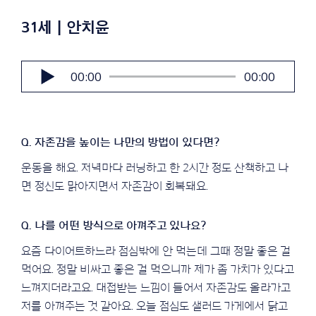
31세 | 안치윤
오
00:00
00:00
디
오
플
레
이
어
운동을 해요. 저녁마다 러닝하고 한 2시간 정도 산책하고 나
면 정신도 맑아지면서 자존감이 회복돼요.
요즘 다이어트하느라 점심밖에 안 먹는데 그때 정말 좋은 걸
먹어요. 정말 비싸고 좋은 걸 먹으니까 제가 좀 가치가 있다고
느껴지더라고요. 대접받는 느낌이 들어서 자존감도 올라가고
저를 아껴주는 것 같아요. 오늘 점심도 샐러드 가게에서 닭고