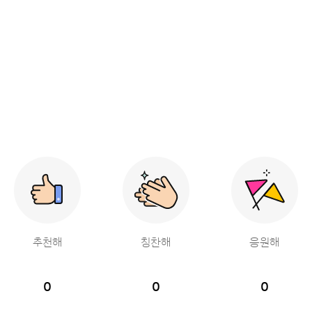
추천해
칭찬해
응원해
0
0
0