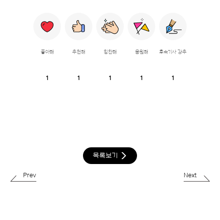
좋아해
추천해
칭찬해
응원해
후속기사 강추
1
1
1
1
1
목록보기
Prev
Next