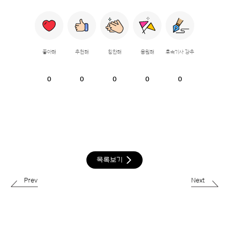
좋아해
추천해
칭찬해
응원해
후속기사 강추
0
0
0
0
0
목록보기
Prev
Next