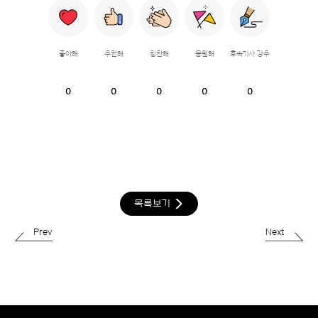
좋아해
추천해
칭찬해
응원해
후속기사 강추
0
0
0
0
0
목록보기
Prev
Next