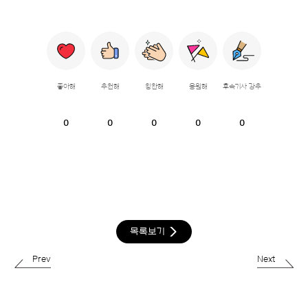
좋아해
추천해
칭찬해
응원해
후속기사 강추
0
0
0
0
0
목록보기
Prev
Next